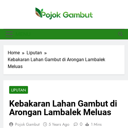
Skip
to
content
Pojok Gambut
Basajan.net
MENU
Home
Liputan
Kebakaran Lahan Gambut di Arongan Lambalek
Meluas
LIPUTAN
Kebakaran Lahan Gambut di
Arongan Lambalek Meluas
0
Pojok Gambut
5 Years Ago
1 Mins