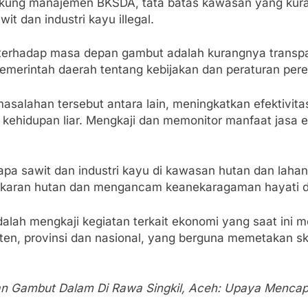
ung manajemen BKSDA, tata batas kawasan yang kurang 
t dan industri kayu illegal.
terhadap masa depan gambut adalah kurangnya transpara
 pemerintah daerah tentang kebijakan dan peraturan per
asalahan tersebut antara lain, meningkatkan efektivi
 kehidupan liar. Mengkaji dan memonitor manfaat jasa 
elapa sawit dan industri kayu di kawasan hutan dan lah
akaran hutan dan mengancam keanekaragaman hayati d
 adalah mengkaji kegiatan terkait ekonomi yang saat in
aten, provinsi dan nasional, yang berguna memetakan s
an Gambut Dalam Di Rawa Singkil, Aceh: Upaya Menca