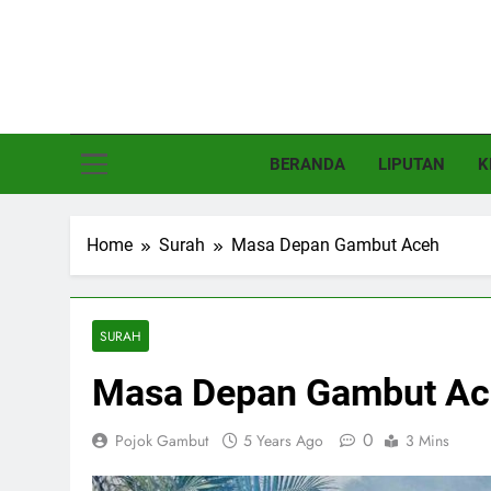
Skip
to
content
Poj
Basajan.n
BERANDA
LIPUTAN
K
Home
Surah
Masa Depan Gambut Aceh
SURAH
Masa Depan Gambut Ac
0
Pojok Gambut
5 Years Ago
3 Mins