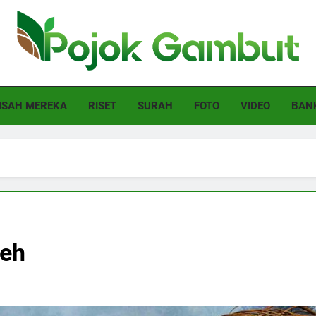
ok Gambut
et
ISAH MEREKA
RISET
SURAH
FOTO
VIDEO
BAN
eh