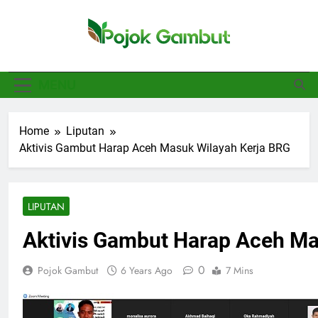
Skip
to
content
Pojok Gambut
Basajan.net
MENU
Home
Liputan
Aktivis Gambut Harap Aceh Masuk Wilayah Kerja BRG
LIPUTAN
Aktivis Gambut Harap Aceh Ma
0
Pojok Gambut
6 Years Ago
7 Mins