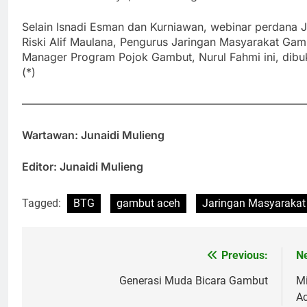
Selain Isnadi Esman dan Kurniawan, webinar perdana J
Riski Alif Maulana, Pengurus Jaringan Masyarakat Ga
Manager Program Pojok Gambut, Nurul Fahmi ini, dib
(*)
——————————————————————————
Wartawan: Junaidi Mulieng
Editor: Junaidi Mulieng
Tagged:
BTG
gambut aceh
Jaringan Masyaraka
Previous:
Ne
Post
navigation
Generasi Muda Bicara Gambut
Mi
A