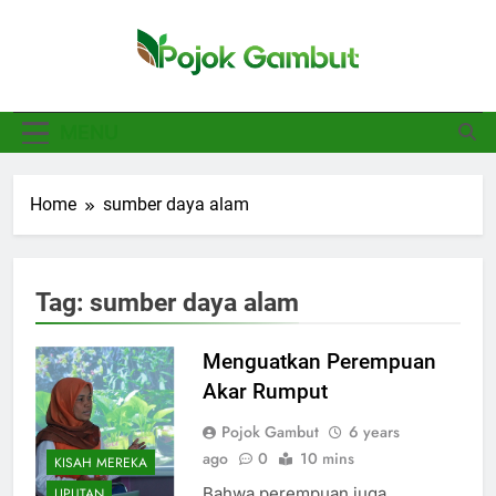
Skip
to
content
Pojok Gambut
Basajan.net
MENU
Home
sumber daya alam
Tag:
sumber daya alam
Menguatkan Perempuan
Akar Rumput
Pojok Gambut
6 years
ago
0
10 mins
KISAH MEREKA
Bahwa perempuan juga
LIPUTAN