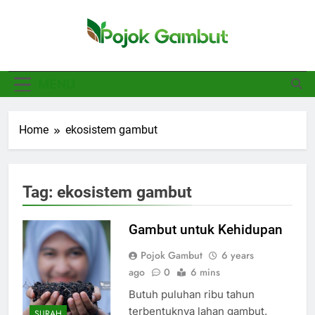
Skip
to
content
Pojok Gambut
Basajan.net
MENU
Home
ekosistem gambut
Tag:
ekosistem gambut
Gambut untuk Kehidupan
Pojok Gambut
6 years
ago
0
6 mins
Butuh puluhan ribu tahun
terbentuknya lahan gambut,
SURAH