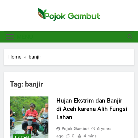
Skip
to
content
Pojok Gambut
Basajan.net
MENU
Home
banjir
Tag:
banjir
Hujan Ekstrim dan Banjir
di Aceh karena Alih Fungsi
Lahan
Pojok Gambut
6 years
ago
0
4 mins
LIPUTAN