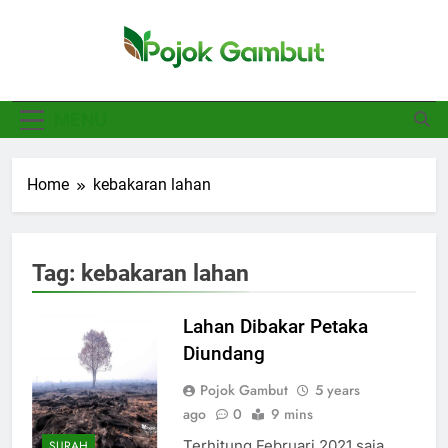
Skip
to
content
Pojok Gambut
Basajan.net
MENU
Home
kebakaran lahan
Tag:
kebakaran lahan
Lahan Dibakar Petaka
Diundang
Pojok Gambut
5 years
ago
0
9 mins
Terhitung Februari 2021 saja,
SURAH