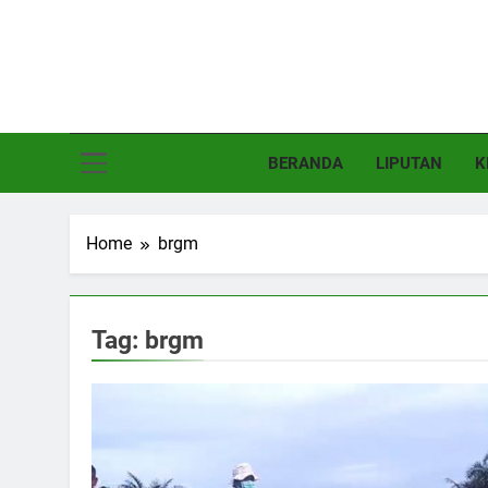
Skip
to
content
Poj
Basajan.n
BERANDA
LIPUTAN
K
Home
brgm
Tag:
brgm