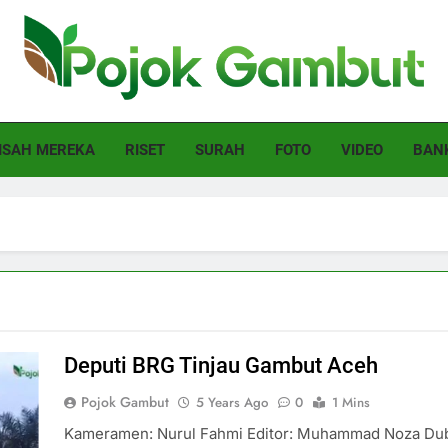
ok Gambut
et
ISAH MEREKA
RISET
SURAH
FOTO
VIDEO
BAN
Deputi BRG Tinjau Gambut Aceh
Pojok Gambut
5 Years Ago
0
1 Mins
Kameramen: Nurul Fahmi Editor: Muhammad Noza Dub